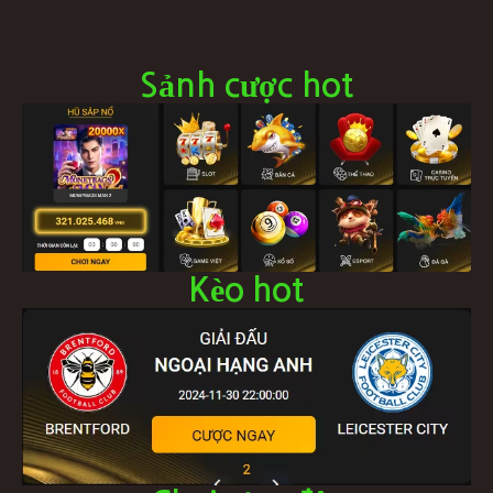
Sảnh cược hot
Kèo hot