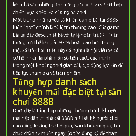
lớn nhờ vào những tính năng đặc biệt và sự kết hợp
chiến lược khéo léo của người chơi.
Một trong những yếu tố khiến game bài tại 888B
luôn “hot” chính là tỷ lệ trả thưởng cao. Các game
bài tại đây được thiết kế với tỷ lệ hoàn trả (RTP) ấn
tượng, có thể lên đến 97% hoặc cao hơn trong
một số trò chơi. Điều này có nghĩa là hội viên sẽ có
cơ hội nhận lại phần lớn số tiền cược của mình
trong một khoảng thời gian dài, tạo động lực lớn để
tiếp tục tham gia và trải nghiệm.
Tổng hợp danh sách
khuyến mãi đặc biệt tại sân
chơi 888B
Dưới đây là tổng hợp những chương trình khuyến
mãi hấp dẫn từ nhà cái 888B mà bất kỳ người chơi
nào cũng không thể bỏ qua. Sau khi xem qua, bạn
chắc chắn sẽ muốn ngay lập tức đăng ký để tham