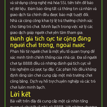
và sử dụng công nghệ mã hóa SSL tiên tiến để bảo
vệ dữ liệu. Đảm bảo rằng tất cả thông tin cá nhân và
giao dịch tài chính đều được bảo mật tuyệt đối.
Nhà cái cũng công khai tỷ lệ trả thưởng chính xác
cho từng trò chơi. Minh bạch trong việc xử lý các
giao dịch giúp người chơi yên tâm tham gia.
Đánh giá tích cực từ cộng đồng
người chơi trong, ngoài nước
Phản hồi từ người chơi là một yếu tố quan trọng để
xác minh tính chính thống của nhà cái. Đa số người
chơi tại 888B đều có những đánh giá tích cực về
trải nghiệm cá cược tại đây. Các phản hồi đều khẳng
định rằng sân chơi cung cấp một môi trường chơi
công bằng. Dịch vụ hỗ trợ chuyên nghiệp và các trò
chơi luôn minh bạch.
Lời kết
Bài viết trên đây đã cung cấp một cái nhìn tổng