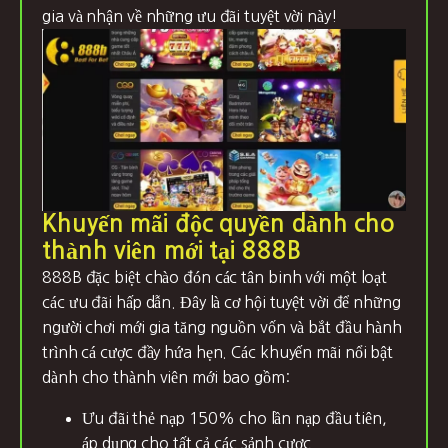
gia và nhận về những ưu đãi tuyệt vời này!
Khuyến mãi độc quyền dành cho
thành viên mới tại 888B
888B đặc biệt chào đón các tân binh với một loạt
các ưu đãi hấp dẫn. Đây là cơ hội tuyệt vời để những
người chơi mới gia tăng nguồn vốn và bắt đầu hành
trình cá cược đầy hứa hẹn. Các khuyến mãi nổi bật
dành cho thành viên mới bao gồm:
Ưu đãi thẻ nạp 150% cho lần nạp đầu tiên,
áp dụng cho tất cả các sảnh cược.