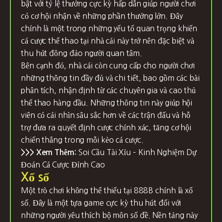
bật với tỷ lệ thưởng cực kỳ hấp dẫn giúp người chơi
có cơ hội nhận về những phần thưởng lớn. Đây
chính là một trong những yếu tố quan trọng khiến
cá cược thể thao tại nhà cái này trở nên đặc biệt và
thu hút đông đảo người quan tâm.
Bên cạnh đó, nhà cái còn cung cấp cho người chơi
những thông tin đầy đủ và chi tiết, bao gồm các bài
phân tích, nhận định từ các chuyên gia và cao thủ
thể thao hàng đầu. Những thông tin này giúp hội
viên có cái nhìn sâu sắc hơn về các trận đấu và hỗ
trợ đưa ra quyết định cược chính xác, tăng cơ hội
chiến thắng trong mỗi kèo cá cược.
Soi Cầu Tài Xỉu – Kinh Nghiệm Dự
>>> Xem Thêm:
Đoán Cá Cược Đỉnh Cao
Xổ số
Một trò chơi không thể thiếu tại 888B chính là xổ
số. Đây là một tựa game cực kỳ thu hút đối với
những người yêu thích bộ môn số đề. Nền tảng này