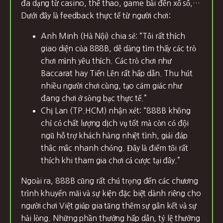
đa dạng từ casino, thể thao, game bài đến xổ số,…
Dưới đây là feedback thực tế từ người chơi:
Anh Minh (Hà Nội) chia sẻ: “Tôi rất thích
giao diện của 888B, dễ dàng tìm thấy các trò
chơi mình yêu thích. Các trò chơi như
Baccarat hay Tiến Lên rất hấp dẫn. Thu hút
nhiều người chơi cùng, tạo cảm giác như
đang chơi ở sòng bạc thực tế.”
Chị Lan (TP.HCM) nhận xét: “888B không
chỉ có chất lượng dịch vụ tốt mà còn có đội
ngũ hỗ trợ khách hàng nhiệt tình, giải đáp
thắc mắc nhanh chóng. Đây là điểm tôi rất
thích khi tham gia chơi cá cược tại đây.”
Ngoài ra, 888B cũng rất chú trọng đến các chương
trình khuyến mãi và sự kiện đặc biệt dành riêng cho
người chơi Việt giúp gia tăng thêm sự gắn kết và sự
hài lòng. Những phần thưởng hấp dẫn, tỷ lệ thưởng