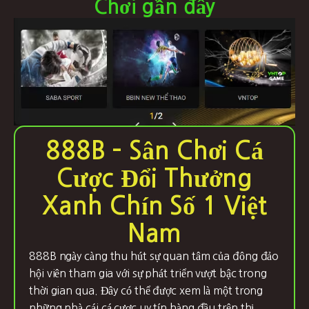
Chơi gần đây
888B – Sân Chơi Cá
Cược Đổi Thưởng
Xanh Chín Số 1 Việt
Nam
888B ngày càng thu hút sự quan tâm của đông đảo
hội viên tham gia với sự phát triển vượt bậc trong
thời gian qua. Đây có thể được xem là một trong
những nhà cái cá cược uy tín hàng đầu trên thị