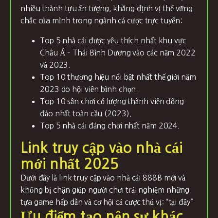
nhiều thành tựu ấn tượng, khẳng định vị thế vững
chắc của mình trong ngành cá cược trực tuyến:
Top 5 nhà cái được yêu thích nhất khu vực
Châu Á – Thái Bình Dương vào các năm 2022
và 2023.
Top 10 thương hiệu nổi bật nhất thế giới năm
2023 do hội viên bình chọn.
Top 10 sân chơi có lượng thành viên đông
đảo nhất toàn cầu (2023).
Top 5 nhà cái đáng chơi nhất năm 2024.
Link truy cập vào nhà cái
mới nhất 2025
Dưới đây là link truy cập vào nhà cái 888B mới và
không bị chặn giúp người chơi trải nghiệm những
tựa game hấp dẫn và cơ hội cá cược thú vị: “tại đây”
Ưu điểm tạo nên sự khác