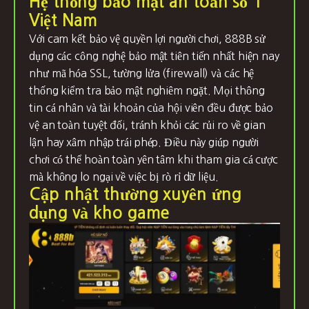
Hệ thống bảo mật an toàn số 1
Việt Nam
Với cam kết bảo vệ quyền lợi người chơi, 888B sử
dụng các công nghệ bảo mật tiên tiến nhất hiện nay
như mã hóa SSL, tường lửa (firewall) và các hệ
thống kiểm tra bảo mật nghiêm ngặt. Mọi thông
tin cá nhân và tài khoản của hội viên đều được bảo
vệ an toàn tuyệt đối, tránh khỏi các rủi ro về gian
lận hay xâm nhập trái phép. Điều này giúp người
chơi có thể hoàn toàn yên tâm khi tham gia cá cược
mà không lo ngại về việc bị rò rỉ dữ liệu.
Cập nhật thường xuyên ứng
dụng và kho game