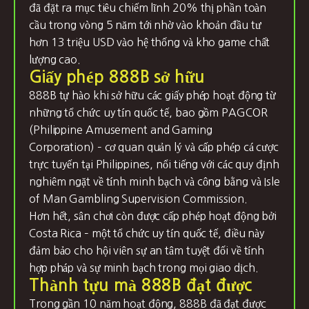
đã đặt ra mục tiêu chiếm lĩnh 20% thị phần toàn
cầu trong vòng 5 năm tới nhờ vào khoản đầu tư
hơn 13 triệu USD vào hệ thống và kho game chất
lượng cao.
Giấy phép 888B sở hữu
888B tự hào khi sở hữu các giấy phép hoạt động từ
những tổ chức uy tín quốc tế, bao gồm PAGCOR
(Philippine Amusement and Gaming
Corporation) – cơ quan quản lý và cấp phép cá cược
trực tuyến tại Philippines, nổi tiếng với các quy định
nghiêm ngặt về tính minh bạch và công bằng và Isle
of Man Gambling Supervision Commission.
Hơn hết, sân chơi còn được cấp phép hoạt động bởi
Costa Rica – một tổ chức uy tín quốc tế, điều này
đảm bảo cho hội viên sự an tâm tuyệt đối về tính
hợp pháp và sự minh bạch trong mọi giao dịch.
Thành tựu mà 888B đạt được
Trong gần 10 năm hoạt động, 888B đã đạt được