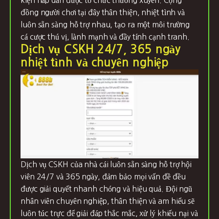
kiện hấp dẫn được tổ chức thường xuyên. Cộng
đồng người chơi tại đây thân thiện, nhiệt tình và
luôn sẵn sàng hỗ trợ nhau, tạo ra một môi trường
cá cược thú vị, lành mạnh và đầy tính cạnh tranh.
Dịch vụ CSKH 24/7, 365 ngày
nhiệt tình và chuyên nghiệp
Dịch vụ CSKH của nhà cái luôn sẵn sàng hỗ trợ hội
viên 24/7 và 365 ngày, đảm bảo mọi vấn đề đều
được giải quyết nhanh chóng và hiệu quả. Đội ngũ
nhân viên chuyên nghiệp, thân thiện và am hiểu sẽ
luôn túc trực để giải đáp thắc mắc, xử lý khiếu nại và