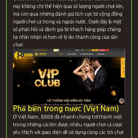
này không chỉ thể hiện qua số lượng người chơi lớn,
mà còn qua những đánh giá tích cực từ cộng đồng
người chơi cả trong và ngoài nước. Dưới đây là một
số phản hồi và đánh giá từ khách hàng giúp chúng
ta nhìn nhận rõ hơn về lý do thành công của sân
chơi:
Phổ biến trong nước (Việt Nam)
Ở Việt Nam, 888B đã nhanh chóng trở thành một
trong những cái tên được nhiều người chơi cá cược
yêu thích với giao diện dễ sử dụng cùng các trò chơi