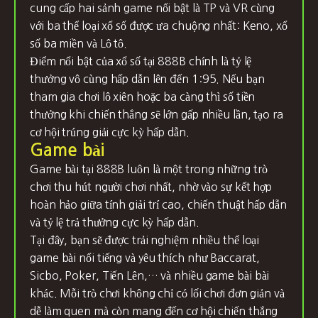
cung cấp hai sảnh game nổi bật là TP và VR cùng
với ba thể loại xổ số được ưa chuộng nhất: Keno, xổ
số ba miền và Lô tô.
Điểm nổi bật của xổ số tại 888B chính là tỷ lệ
thưởng vô cùng hấp dẫn lên đến 1:95. Nếu bạn
tham gia chơi lô xiên hoặc ba càng thì số tiền
thưởng khi chiến thắng sẽ lớn gấp nhiều lần, tạo ra
cơ hội trúng giải cực kỳ hấp dẫn.
Game bài
Game bài tại 888B luôn là một trong những trò
chơi thu hút người chơi nhất, nhờ vào sự kết hợp
hoàn hảo giữa tính giải trí cao, chiến thuật hấp dẫn
và tỷ lệ trả thưởng cực kỳ hấp dẫn.
Tại đây, bạn sẽ được trải nghiệm nhiều thể loại
game bài nổi tiếng và yêu thích như Baccarat,
Sicbo, Poker, Tiến Lên,… và nhiều game bài bài
khác. Mỗi trò chơi không chỉ có lối chơi đơn giản và
dễ làm quen mà còn mang đến cơ hội chiến thắng